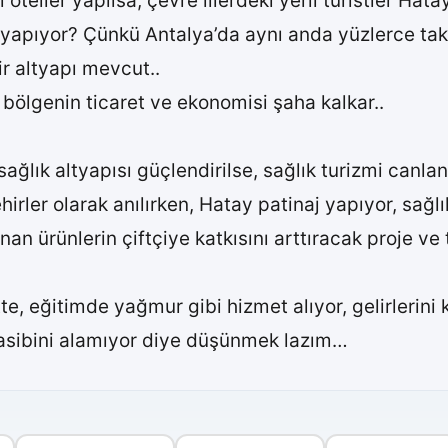
lı oteller yapılsa, çevre illerdeki yerli turistler H
 yapıyor? Çünkü Antalya’da aynı anda yüzlerce ta
ir altyapı mevcut..
, bölgenin ticaret ve ekonomisi şaha kalkar..
 sağlık altyapısı güçlendirilse, sağlık turizmi canlanı
hirler olarak anılırken, Hatay patinaj yapıyor, sağlı
an ürünlerin çiftçiye katkısını arttıracak proje ve t
te, eğitimde yağmur gibi hizmet alıyor, gelirlerini k
sibini alamıyor diye düşünmek lazım…