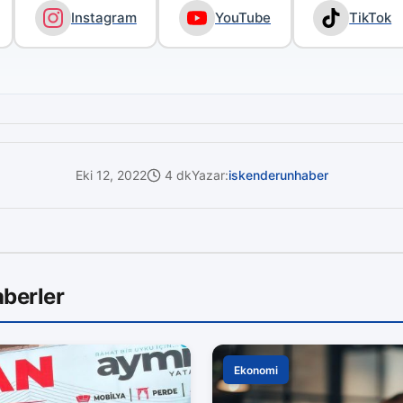
Instagram
YouTube
TikTok
Eki 12, 2022
4 dk
Yazar:
iskenderunhaber
berler
Ekonomi