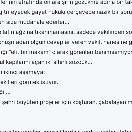
llerinin etrafında onlara şirin gözükme adına bir ta
 gitmeyecek gayet hukuki çerçevede nazik bir soru
en size müdahale ederler…
e lafın ağzına tıkanmamasını, sadece vekilinden so
nuşmadan olgun cevaplar veren vekil, hanesine gü
iği “elit bir makam” olarak görenleri benimsemiyor
l kapılarını açan iki sihirli sözcük…
im ikinci aşamaya:
killeri görmek istiyor.
ğil…
 şehri büyüten projeler için koşturan, çabalayan mil