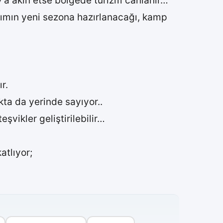
atay’a akın etse bölgede turizm canlanır…
kımın yeni sezona hazırlanacağı, kamp
r.
kta da yerinde sayıyor..
eşvikler geliştirilebilir…
atlıyor;