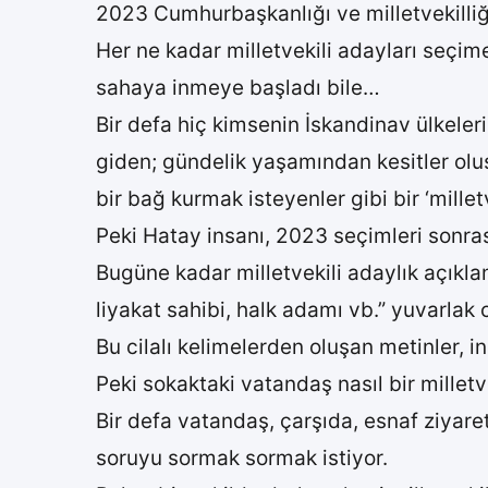
2023 Cumhurbaşkanlığı ve milletvekilliği
Her ne kadar milletvekili adayları seçim
sahaya inmeye başladı bile…
Bir defa hiç kimsenin İskandinav ülkeler
giden; gündelik yaşamından kesitler olu
bir bağ kurmak isteyenler gibi bir ‘mille
Peki Hatay insanı, 2023 seçimleri sonrası
Bugüne kadar milletvekili adaylık açıkl
liyakat sahibi, halk adamı vb.” yuvarlak 
Bu cilalı kelimelerden oluşan metinler, i
Peki sokaktaki vatandaş nasıl bir milletv
Bir defa vatandaş, çarşıda, esnaf ziyaretl
soruyu sormak sormak istiyor.