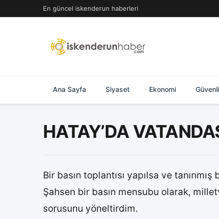
İçeriğe
En güncel iskenderun haberleri
geç
Ana Sayfa
Siyaset
Ekonomi
Güvenl
HATAY’DA VATANDAŞ 
Bir basın toplantısı yapılsa ve tanınmış 
Şahsen bir basın mensubu olarak, milletv
sorusunu yöneltirdim.