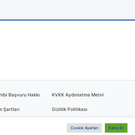
hibi Başvuru Hakkı
KVKK Aydınlatma Metni
m Şartları
Gizlilik Politikası
olitikası
KÜNYE
Cookie Ayarları
Kabul Et