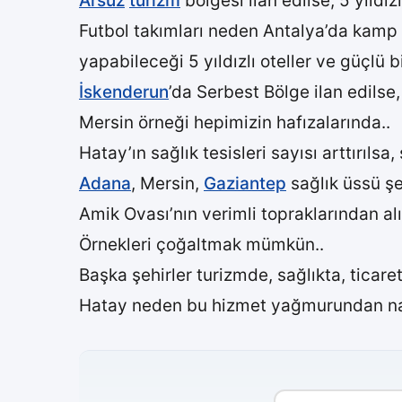
Arsuz
turizm
bölgesi ilan edilse, 5 yıldız
Futbol takımları neden Antalya’da kamp
yapabileceği 5 yıldızlı oteller ve güçlü b
İskenderun
’da Serbest Bölge ilan edilse
Mersin örneği hepimizin hafızalarında..
Hatay’ın sağlık tesisleri sayısı arttırılsa,
Adana
, Mersin,
Gaziantep
sağlık üssü şe
Amik Ovası’nın verimli topraklarından alın
Örnekleri çoğaltmak mümkün..
Başka şehirler turizmde, sağlıkta, ticaret
Hatay neden bu hizmet yağmurundan na