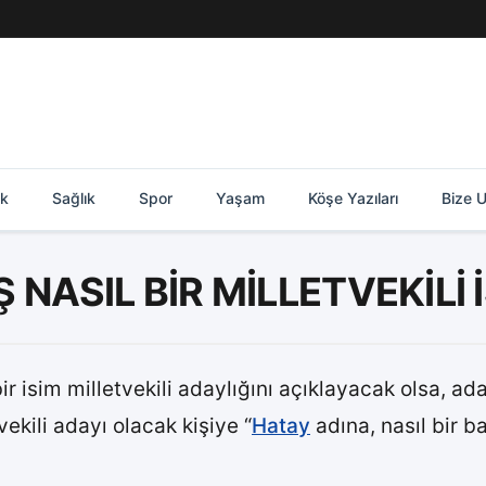
ik
Sağlık
Spor
Yaşam
Köşe Yazıları
Bize U
NASIL BİR MİLLETVEKİLİ 
bir isim milletvekili adaylığını açıklayacak olsa, ad
ekili adayı olacak kişiye “
Hatay
adına, nasıl bir b