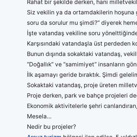
Rahat bir şekilde derken, hani milletveki
Siz vekilin ya da ortamdakilerin hoşuna
soru da sorulur mu şimdi?” diyerek hem
İşte vatandaş vekiline soru yönelttiğind
Karşısındaki vatandaşla üst perdeden ko
Bunun dışında sokaktaki vatandaş, vekill
“Doğallık” ve “samimiyet” insanların gönü
İlk aşamayı geride bıraktık. Şimdi gelel
Sokaktaki vatandaş, proje üreten milletve
Proje derken, park ve bahçe projeleri de
Ekonomik aktivitelerle şehri canlandıran,
Mesela…
Nedir bu projeler?