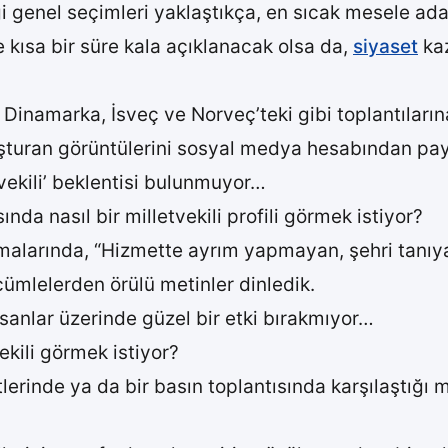
 genel seçimleri yaklaştıkça, en sıcak mesele aday
e kısa bir süre kala açıklanacak olsa da,
siyaset
kaz
i Dinamarka, İsveç ve Norveç’teki gibi toplantıları
şturan görüntülerini sosyal medya hesabından pay
tvekili’ beklentisi bulunmuyor…
nda nasıl bir milletvekili profili görmek istiyor?
amalarında, “Hizmette ayrım yapmayan, şehri tanıy
cümlelerden örülü metinler dinledik.
nsanlar üzerinde güzel bir etki bırakmıyor…
ekili görmek istiyor?
erinde ya da bir basın toplantısında karşılaştığı mi