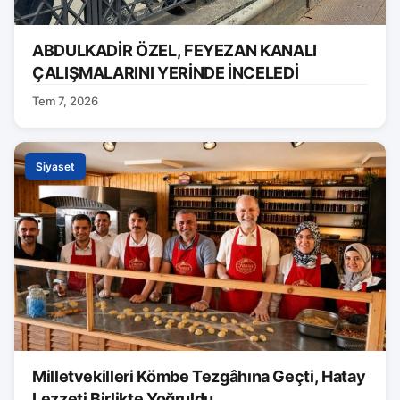
ABDULKADİR ÖZEL, FEYEZAN KANALI
ÇALIŞMALARINI YERİNDE İNCELEDİ
Tem 7, 2026
Siyaset
Milletvekilleri Kömbe Tezgâhına Geçti, Hatay
Lezzeti Birlikte Yoğruldu