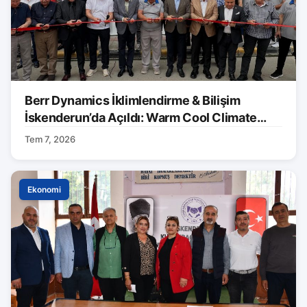
Berr Dynamics İklimlendirme & Bilişim
İskenderun’da Açıldı: Warm Cool Climate
Markası Tanıtıldı
Tem 7, 2026
Ekonomi