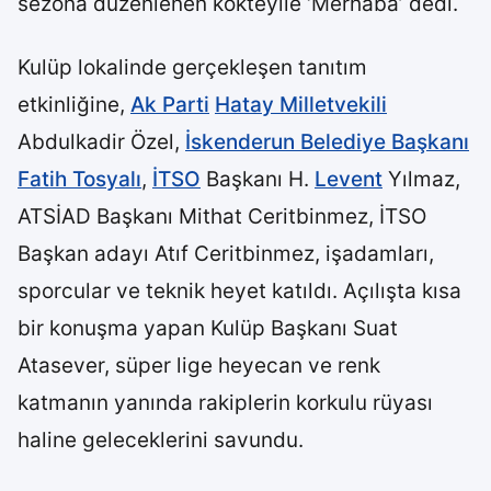
sezona düzenlenen kokteylle ‘Merhaba’ dedi.
Kulüp lokalinde gerçekleşen tanıtım
etkinliğine,
Ak Parti
Hatay Milletvekili
Abdulkadir Özel,
İskenderun Belediye Başkanı
Fatih Tosyalı
,
İTSO
Başkanı H.
Levent
Yılmaz,
ATSİAD Başkanı Mithat Ceritbinmez, İTSO
Başkan adayı Atıf Ceritbinmez, işadamları,
sporcular ve teknik heyet katıldı. Açılışta kısa
bir konuşma yapan Kulüp Başkanı Suat
Atasever, süper lige heyecan ve renk
katmanın yanında rakiplerin korkulu rüyası
haline geleceklerini savundu.