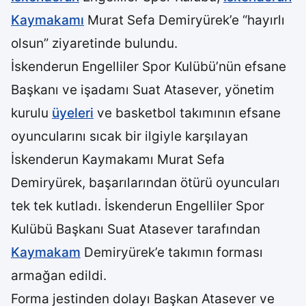
Kaymakamı
Murat Sefa Demiryürek’e “hayırlı
olsun” ziyaretinde bulundu.
İskenderun Engelliler Spor Kulübü’nün efsane
Başkanı ve işadamı Suat Atasever, yönetim
kurulu
üyeleri
ve basketbol takımının efsane
oyuncularını sıcak bir ilgiyle karşılayan
İskenderun Kaymakamı Murat Sefa
Demiryürek, başarılarından ötürü oyuncuları
tek tek kutladı. İskenderun Engelliler Spor
Kulübü Başkanı Suat Atasever tarafından
Kaymakam
Demiryürek’e takımın forması
armağan edildi.
Forma jestinden dolayı Başkan Atasever ve