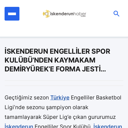
İçeriğe
geç
Ara:
İSKENDERUN ENGELLİLER SPOR
KULÜBÜ’NDEN KAYMAKAM
DEMİRYÜREK’E FORMA JESTİ…
Geçtiğimiz sezon
Türkiye
Engelliler Basketbol
Ligi’nde sezonu şampiyon olarak
tamamlayarak Süper Lig’e çıkan gururumuz
İskenderun
Engelliler Spor Kulübü,
İskenderun