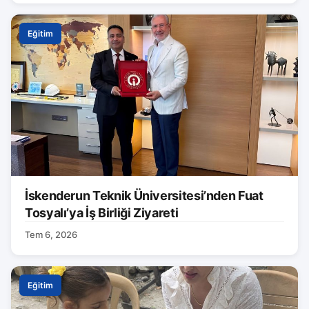
Eğitim
İskenderun Teknik Üniversitesi’nden Fuat
Tosyalı’ya İş Birliği Ziyareti
Tem 6, 2026
Eğitim