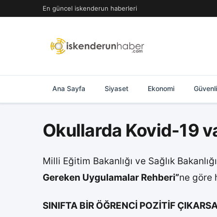
İçeriğe
En güncel iskenderun haberleri
geç
Ana Sayfa
Siyaset
Ekonomi
Güvenl
Okullarda Kovid-19 v
Milli Eğitim Bakanlığı ve Sağlık Bakanlığı
Gereken Uygulamalar Rehberi”
ne göre 
SINIFTA BİR ÖĞRENCİ POZİTİF ÇIKARS