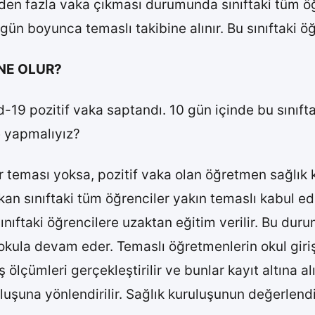
irden fazla vaka çıkması durumunda sınıftaki tüm öğ
 gün boyunca temaslı takibine alınır. Bu sınıftaki öğ
 NE OLUR?
d-19 pozitif vaka saptandı. 10 gün içinde bu sınıf
e yapmalıyız?
ir teması yoksa, pozitif vaka olan öğretmen sağlık
an sınıftaki tüm öğrenciler yakın temaslı kabul edi
sınıftaki öğrencilere uzaktan eğitim verilir. Bu du
okula devam eder. Temaslı öğretmenlerin okul giri
ölçümleri gerçekleştirilir ve bunlar kayıt altına 
ruluşuna yönlendirilir. Sağlık kuruluşunun değerle