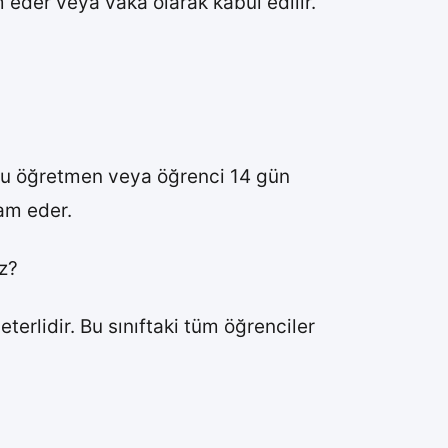
 eder veya vaka olarak kabul edilir.
. Bu öğretmen veya öğrenci 14 gün
am eder.
z?
terlidir. Bu sınıftaki tüm öğrenciler