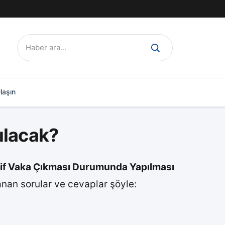
Ara:
laşın
ılacak?
tif Vaka Çıkması Durumunda Yapılması
anan sorular ve cevaplar şöyle: