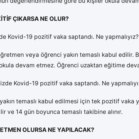
unun değerlendirmesine göre bu kişiler okula devam
İTİF ÇIKARSA NE OLUR?
e Kovid-19 pozitif vaka saptandı. Ne yapmalıyız?
 öğretmen veya öğrenci yakın temaslı kabul edilir
e okula devam etmez. Öğrenci uzaktan eğitime dev
izde Kovid-19 pozitif vaka saptandı. Ne yapmalıyı
akın temaslı kabul edilmesi için tek pozitif vaka ye
ir ve 14 gün boyunca temaslı takibine alınır.
RETMEN OLURSA NE YAPILACAK?