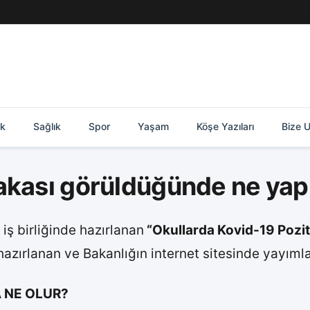
ik
Sağlık
Spor
Yaşam
Köşe Yazıları
Bize U
akası görüldüğünde ne yap
 iş birliğinde hazırlanan
“Okullarda Kovid-19 Pozi
hazırlanan ve Bakanlığın internet sitesinde yayıml
A NE OLUR?