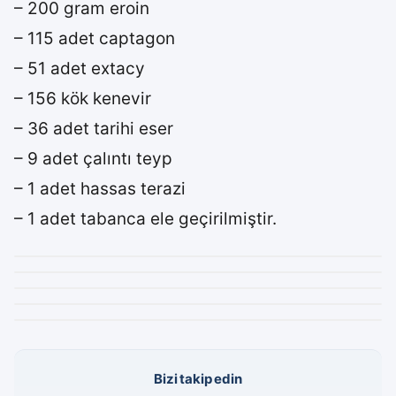
– 200 gram eroin
– 115 adet captagon
– 51 adet extacy
– 156 kök kenevir
– 36 adet tarihi eser
– 9 adet çalıntı teyp
– 1 adet hassas terazi
– 1 adet tabanca ele geçirilmiştir.
Bizi takip edin