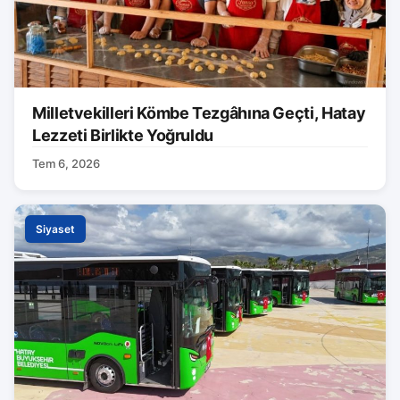
Milletvekilleri Kömbe Tezgâhına Geçti, Hatay
Lezzeti Birlikte Yoğruldu
Tem 6, 2026
Siyaset