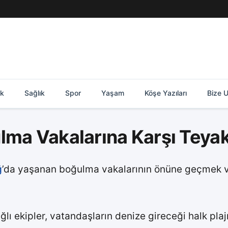
ik
Sağlık
Spor
Yaşam
Köşe Yazıları
Bize U
lma Vakalarına Karşı Teya
ğ
’da yaşanan boğulma vakalarının önüne geçmek v
ğlı ekipler, vatandaşların denize gireceği halk pl