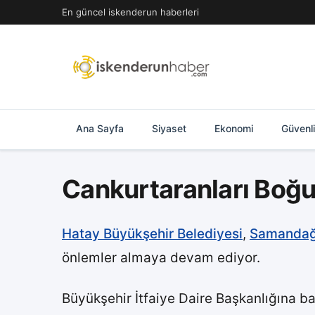
İçeriğe
En güncel iskenderun haberleri
geç
Ana Sayfa
Siyaset
Ekonomi
Güvenl
Cankurtaranları Boğu
Hatay Büyükşehir Belediyesi
,
Samanda
önlemler almaya devam ediyor.
Büyükşehir İtfaiye Daire Başkanlığına ba