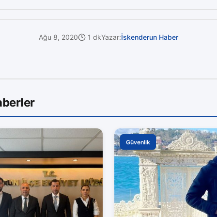
Ağu 8, 2020
1 dk
Yazar:
İskenderun Haber
berler
Güvenlik