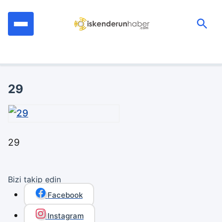
İçeriğe
geç
Ara:
29
29
Bizi takip edin
Facebook
Instagram