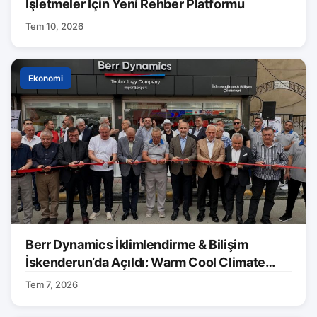
İşletmeler İçin Yeni Rehber Platformu
Tem 10, 2026
Ekonomi
Berr Dynamics İklimlendirme & Bilişim
İskenderun’da Açıldı: Warm Cool Climate
Markası Tanıtıldı
Tem 7, 2026