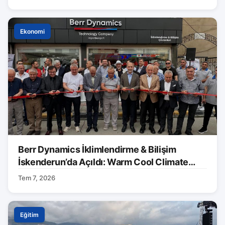
Ekonomi
Berr Dynamics İklimlendirme & Bilişim
İskenderun’da Açıldı: Warm Cool Climate
Markası Tanıtıldı
Tem 7, 2026
Eğitim