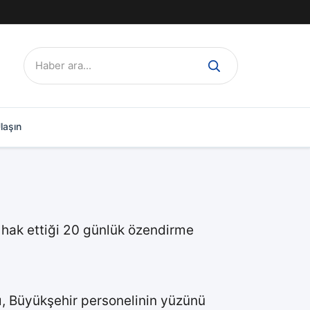
Ara:
laşın
r hak ettiği 20 günlük özendirme
ı, Büyükşehir personelinin yüzünü