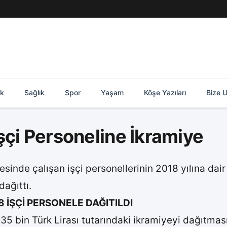
ik
Sağlık
Spor
Yaşam
Köşe Yazıları
Bize U
şçi Personeline İkramiye
sinde çalışan işçi personellerinin 2018 yılına dai
dağıttı.
8 İŞÇİ PERSONELE DAĞITILDI
35 bin Türk Lirası tutarındaki ikramiyeyi dağıtmas