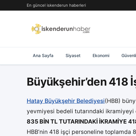
İçeriğe
En güncel iskenderun haberleri
geç
Ana Sayfa
Siyaset
Ekonomi
Güvenl
Büyükşehir’den 418 İ
Hatay Büyükşehir Belediyesi
(HBB) bünye
yevmiyesi bedeli tutarındaki ikramiyeyi 
835 BİN TL TUTARINDAKİ İKRAMİYE 41
HBB’nin 418 işçi personeline toplamda 8