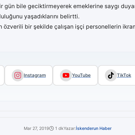
bir gün bile geciktirmeyerek emeklerine saygı duya
uluğunu yaşadıklarını belirtti.
 özverili bir şekilde çalışan işçi personellerin ikr
Instagram
YouTube
TikTok
Mar 27, 2019
1 dk
Yazar:
İskenderun Haber