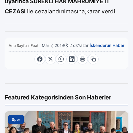
uyarınca SÜREKLİ HAK MAHRUMİYETİ
CEZASI
ile cezalandırılmasına,karar verdi.
Mar 7, 2019
2 dk
Yazar:
İskenderun Haber
Ana Sayfa
/
Featured
Featured Kategorisinden Son Haberler
Spor