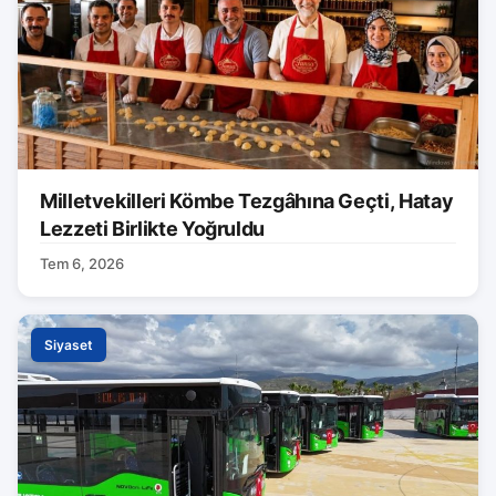
Milletvekilleri Kömbe Tezgâhına Geçti, Hatay
Lezzeti Birlikte Yoğruldu
Tem 6, 2026
Siyaset