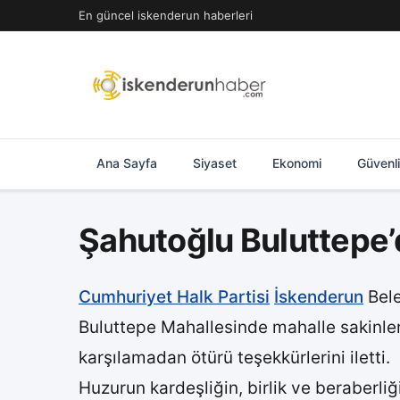
İçeriğe
En güncel iskenderun haberleri
geç
Ana Sayfa
Siyaset
Ekonomi
Güvenl
Şahutoğlu Buluttepe’
Cumhuriyet Halk Partisi
İskenderun
Bele
Buluttepe Mahallesinde mahalle sakinler
karşılamadan ötürü teşekkürlerini iletti.
Huzurun kardeşliğin, birlik ve beraberli