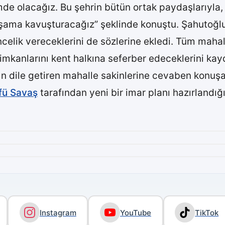
mde olacağız. Bu şehrin bütün ortak paydaşlarıyla, 
şama kavuşturacağız” şeklinde konuştu. Şahutoğlu,
celik vereceklerini de sözlerine ekledi. Tüm mahallel
mkanlarını kent halkına seferber edeceklerini kayd
arının dile getiren mahalle sakinlerine cevaben konu
fü Savaş
tarafından yeni bir imar planı hazırlandı
Instagram
YouTube
TikTok