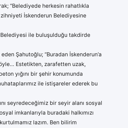
k; “Belediyede herkesin rahatlıkla
 zihniyeti İskenderun Belediyesine
Belediyesi ile buluşulduğu takdirde
de eden Şahutoğlu; “Buradan İskenderun’a
 öyle… Estetikten, zarafetten uzak,
e beton yığını bir şehir konumunda
hataplarımız ile istişareler ederek bu
ı seyredeceğimiz bir seyir alanı sosyal
sosyal imkanlarıyla buradaki halkımızı
kurtulmamız lazım. Ben bilirim