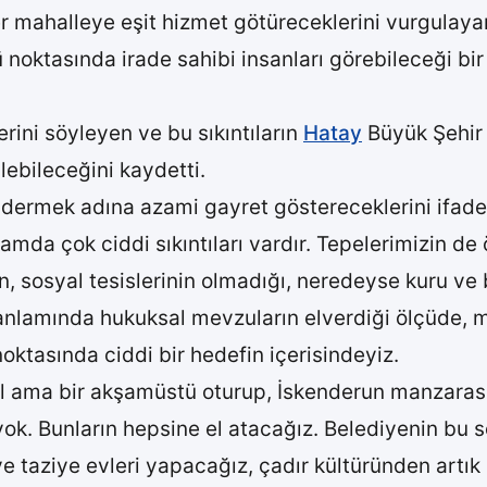
mahalleye eşit hizmet götüreceklerini vurgulayara
noktasında irade sahibi insanları görebileceği bir
erini söyleyen ve bu sıkıntıların
Hatay
Büyük Şehir 
lebileceğini kaydetti.
ı gidermek adına azami gayret göstereceklerini ifa
amda çok ciddi sıkıntıları vardır. Tepelerimizin de
rının, sosyal tesislerinin olmadığı, neredeyse kuru v
lamında hukuksal mevzuların elverdiği ölçüde, mu
tasında ciddi bir hedefin içerisindeyiz.
l ama bir akşamüstü oturup, İskenderun manzarasın
 yok. Bunların hepsine el atacağız. Belediyenin bu 
 taziye evleri yapacağız, çadır kültüründen artık 