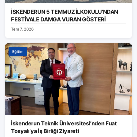
İSKENDERUN 5 TEMMUZ İLKOKULU’NDAN
FESTİVALE DAMGA VURAN GÖSTERİ
Tem 7, 2026
Eğitim
İskenderun Teknik Üniversitesi’nden Fuat
Tosyalı’ya İş Birliği Ziyareti