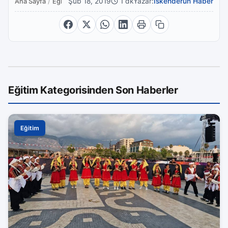
Şub 18, 2019
1 dk
Yazar:
İskenderun Haber
Ana Sayfa
/
Eğitim
Eğitim Kategorisinden Son Haberler
Eğitim