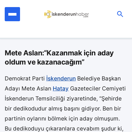
İçeriğe
geç
Ara:
Mete Aslan:“Kazanmak için aday
oldum ve kazanacağım”
Demokrat Parti
İskenderun
Belediye Başkan
Adayı Mete Aslan
Hatay
Gazeteciler Cemiyeti
İskenderun Temsilciliği ziyaretinde, “Şehirde
bir dedikodudur almış başını gidiyor. Ben bir
partinin oylarını bölmek için aday olmuşum.
Bu dedikoduyu çıkaranlara cevabım şudur ki,