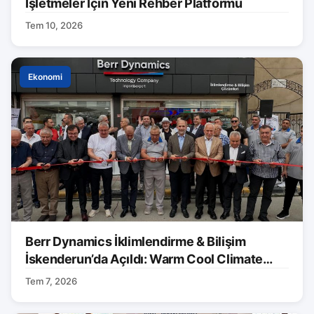
İşletmeler İçin Yeni Rehber Platformu
Tem 10, 2026
Ekonomi
Berr Dynamics İklimlendirme & Bilişim
İskenderun’da Açıldı: Warm Cool Climate
Markası Tanıtıldı
Tem 7, 2026