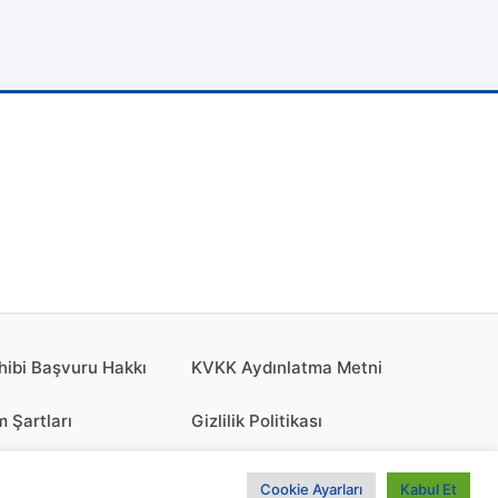
hibi Başvuru Hakkı
KVKK Aydınlatma Metni
m Şartları
Gizlilik Politikası
olitikası
KÜNYE
Cookie Ayarları
Kabul Et