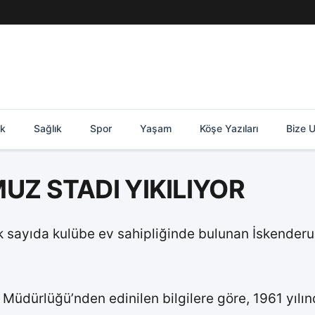
ik
Sağlık
Spor
Yaşam
Köşe Yazıları
Bize U
UZ STADI YIKILIYOR
ok sayıda kulübe ev sahipliğinde bulunan İskender
 Müdürlüğü’nden edinilen bilgilere göre, 1961 yılı