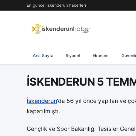
İçeriğe
En güncel iskenderun haberleri
geç
Ana Sayfa
Siyaset
Ekonomi
Güvenl
İSKENDERUN 5 TEMM
İskenderun
’da 56 yıl önce yapılan ve ç
kapatılmıştı.
Gençlik ve Spor Bakanlığı Tesisler Genel