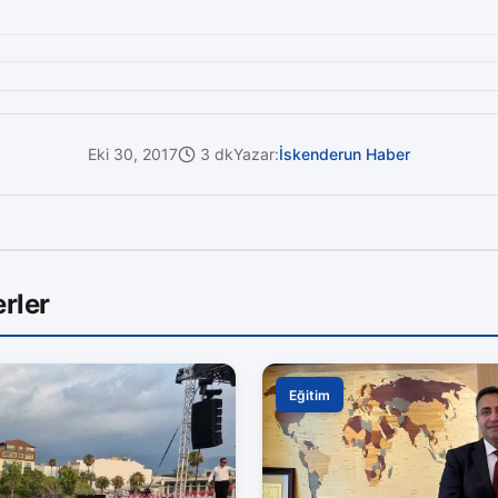
Eki 30, 2017
3 dk
Yazar:
İskenderun Haber
rler
Eğitim