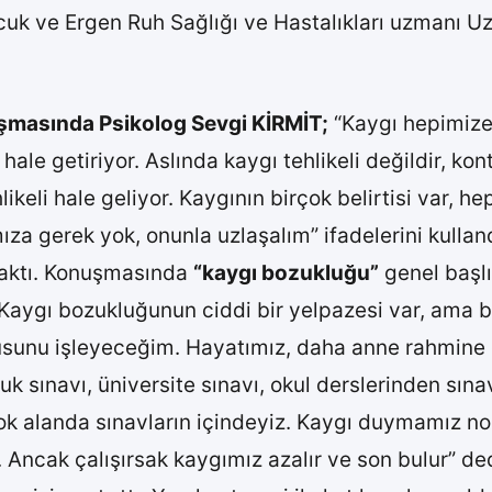
uk ve Ergen Ruh Sağlığı ve Hastalıkları uzmanı Uz
uşmasında Psikolog Sevgi KİRMİT;
“Kaygı hepimize 
 hale getiriyor. Aslında kaygı tehlikeli değildir, k
likeli hale geliyor. Kaygının birçok belirtisi var,
 gerek yok, onunla uzlaşalım” ifadelerini kullandı
raktı. Konuşmasında
“kaygı bozukluğu”
genel başlı
“Kaygı bozukluğunun ciddi bir yelpazesi var, ama
nusunu işleyeceğim. Hayatımız, daha anne rahmine
luk sınavı, üniversite sınavı, okul derslerinden sın
 çok alanda sınavların içindeyiz. Kaygı duymamız n
. Ancak çalışırsak kaygımız azalır ve son bulur” 