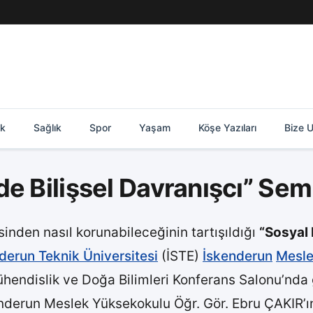
ik
Sağlık
Spor
Yaşam
Köşe Yazıları
Bize U
e Bilişsel Davranışcı” Sem
sinden nasıl korunabileceğinin tartışıldığı
“Sosyal 
derun Teknik Üniversitesi
(İSTE)
İskenderun
Mesl
hendislik ve Doğa Bilimleri Konferans Salonu’nda ge
nderun Meslek Yüksekokulu Öğr. Gör. Ebru ÇAKIR’ın