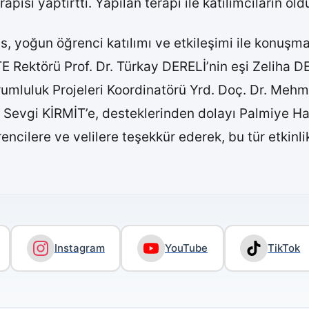
si yaptırttı. Yapılan terapi ile katılımcıların old
s, yoğun öğrenci katılımı ve etkileşimi ile konuşmac
Rektörü Prof. Dr. Türkay DERELİ’nin eşi Zeliha DE
orumluluk Projeleri Koordinatörü Yrd. Doç. Dr. Meh
Sevgi KİRMİT’e, desteklerinden dolayı Palmiye Hast
rencilere ve velilere teşekkür ederek, bu tür etkin
Instagram
YouTube
TikTok