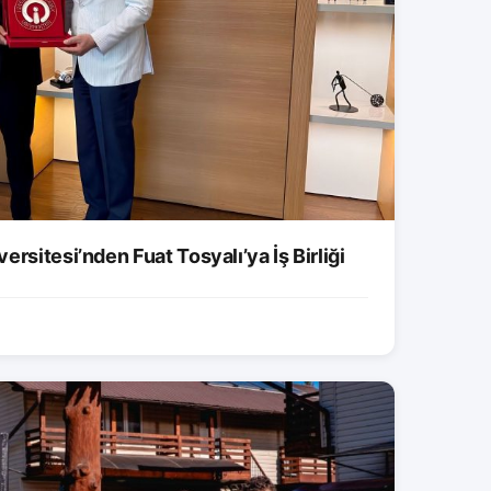
rsitesi’nden Fuat Tosyalı’ya İş Birliği