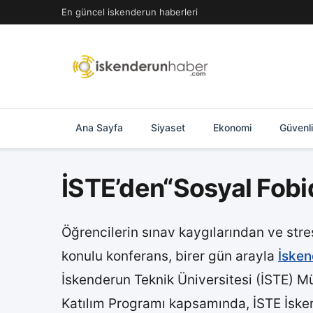
İçeriğe
En güncel iskenderun haberleri
geç
Ana Sayfa
Siyaset
Ekonomi
Güvenl
İSTE’den“Sosyal Fobid
Öğrencilerin sınav kaygılarından ve stre
konulu konferans, birer gün arayla
İsken
İskenderun Teknik Üniversitesi (İSTE) Mü
Katılım Programı kapsamında, İSTE İske