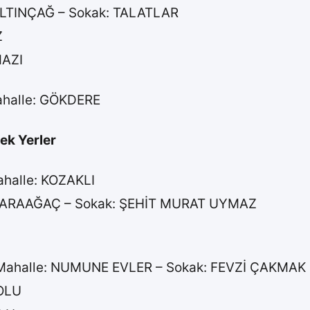
: ALTINÇAĞ – Sokak: TALATLAR
Z
MAZI
Mahalle: GÖKDERE
ek Yerler
ahalle: KOZAKLI
e: KARAAĞAÇ – Sokak: ŞEHİT MURAT UYMAZ
a Mahalle: NUMUNE EVLER – Sokak: FEVZİ ÇAKMAK
NOLU