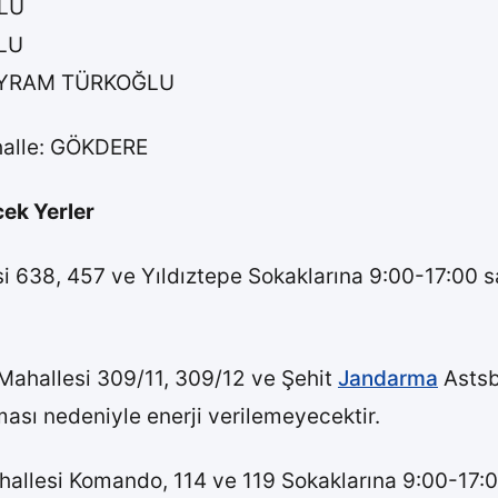
OLU
OLU
BAYRAM TÜRKOĞLU
halle: GÖKDERE
cek Yerler
 638, 457 ve Yıldıztepe Sokaklarına 9:00-17:00 sa
ahallesi 309/11, 309/12 ve Şehit
Jandarma
Astsb
ması nedeniyle enerji verilemeyecektir.
allesi Komando, 114 ve 119 Sokaklarına 9:00-17:00