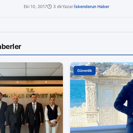
Eki 10, 2017
3 dk
Yazar:
İskenderun Haber
berler
Güvenlik