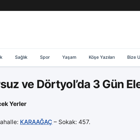
ik
Sağlık
Spor
Yaşam
Köşe Yazıları
Bize U
suz ve Dörtyol’da 3 Gün El
cek Yerler
ahalle:
KARAAĞAÇ
– Sokak: 457.