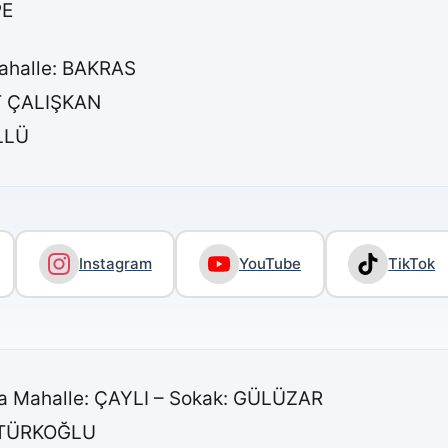
PE
Mahalle: BAKRAS
T ÇALIŞKAN
LLÜ
Instagram
YouTube
TikTok
da Mahalle: ÇAYLI – Sokak: GÜLÜZAR
M TÜRKOĞLU