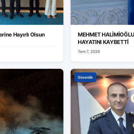
rine Hayırlı Olsun
MEHMET HALİMİOĞLU 
HAYATINI KAYBETTİ
Tem 7, 2026
Güvenlik