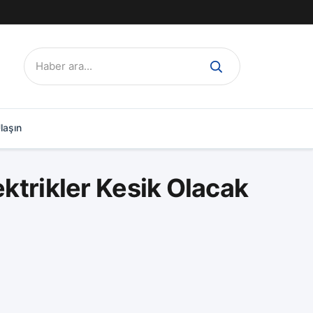
Ara:
laşın
ektrikler Kesik Olacak