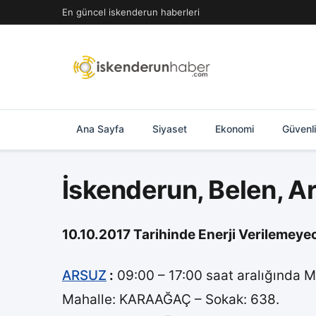
İçeriğe
En güncel iskenderun haberleri
geç
Ana Sayfa
Siyaset
Ekonomi
Güvenl
İskenderun, Belen, Ar
10.10.2017 Tarihinde Enerji Verilemeye
ARSUZ
:
09:00 – 17:00 saat aralığında M
Mahalle: KARAAĞAÇ – Sokak: 638.