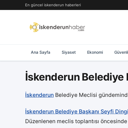
İçeriğe
En güncel iskenderun haberleri
geç
Ana Sayfa
Siyaset
Ekonomi
Güvenl
İskenderun Belediye 
İskenderun
Belediye Meclisi gündeminde
İskenderun Belediye Başkanı Seyfi Dingi
Düzenlenen meclis toplantısı öncesind