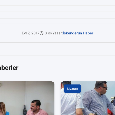
Eyl 7, 2017
3 dk
Yazar:
İskenderun Haber
berler
Siyaset