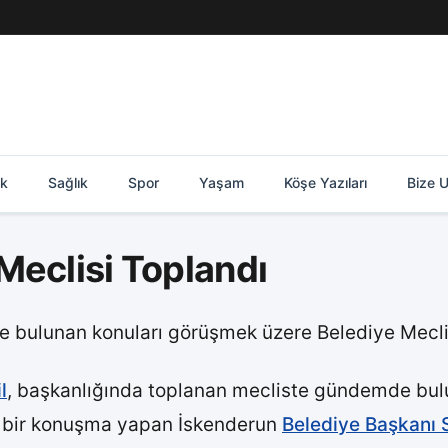
ik
Sağlık
Spor
Yaşam
Köşe Yazıları
Bize U
Meclisi Toplandı
 bulunan konuları görüşmek üzere Belediye Mecli
l
, başkanlığında toplanan mecliste gündemde bu
e bir konuşma yapan İskenderun
Belediye Başkanı S