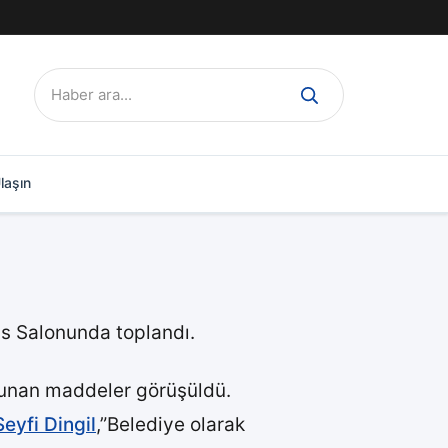
Ara:
laşın
s Salonunda toplandı.
lunan maddeler görüşüldü.
eyfi Dingil
,”Belediye olarak