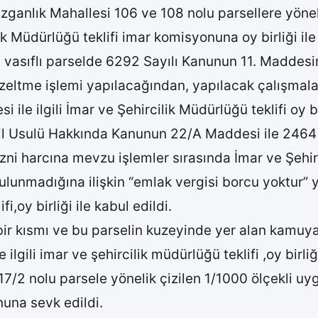
 Azganlık Mahallesi 106 ve 108 nolu parsellere yöne
ilik Müdürlüğü teklifi imar komisyonuna oy birliği ile
vasıflı parselde 6292 Sayılı Kanunun 11. Maddesini
zeltme işlemi yapılacağından, yapılacak çalışmalard
le ilgili İmar ve Şehircilik Müdürlüğü teklifi oy bir
il Usulü Hakkında Kanunun 22/A Maddesi ile 2464 S
izni harcına mevzu işlemler sırasında İmar ve Şehi
unmadığına ilişkin “emlak vergisi borcu yoktur” ya
fi,oy birliği ile kabul edildi.
bir kısmı ve bu parselin kuzeyinde yer alan kamuya 
e ilgili imar ve şehircilik müdürlüğü teklifi ,oy birl
17/2 nolu parsele yönelik çizilen 1/1000 ölçekli uygu
nuna sevk edildi.