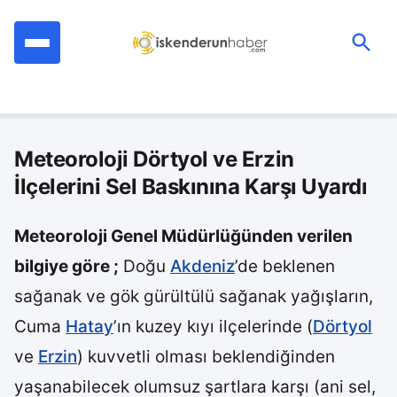
İçeriğe
geç
Ara:
Meteoroloji Dörtyol ve Erzin
İlçelerini Sel Baskınına Karşı Uyardı
Meteoroloji Genel Müdürlüğünden verilen
bilgiye göre ;
Doğu
Akdeniz
’de beklenen
sağanak ve gök gürültülü sağanak yağışların,
Cuma
Hatay
’ın kuzey kıyı ilçelerinde (
Dörtyol
ve
Erzin
) kuvvetli olması beklendiğinden
yaşanabilecek olumsuz şartlara karşı (ani sel,