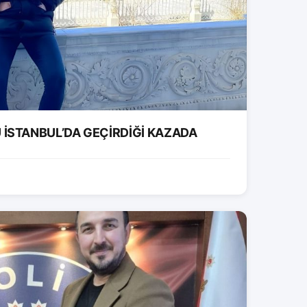
İSTANBUL’DA GEÇİRDİĞİ KAZADA