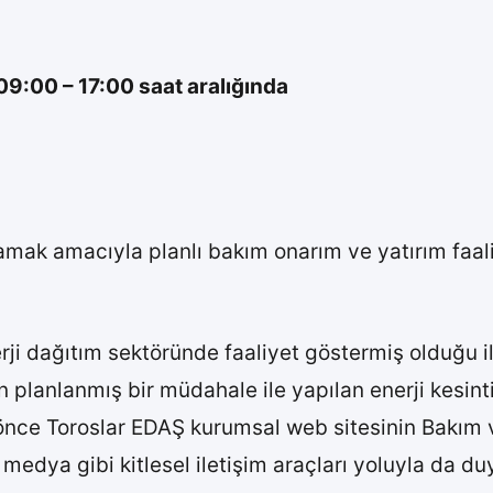
00 – 17:00 saat aralığında
ğlamak amacıyla planlı bakım onarım ve yatırım faal
​​in enerji dağıtım sektöründe faaliyet göstermiş olduğ
 planlanmış bir müdahale ile yapılan enerji kesintil
t önce Toroslar EDAŞ kurumsal web sitesinin Bakı
l medya gibi kitlesel iletişim araçları yoluyla da d