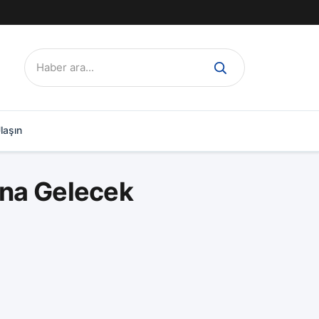
Ara:
laşın
ana Gelecek