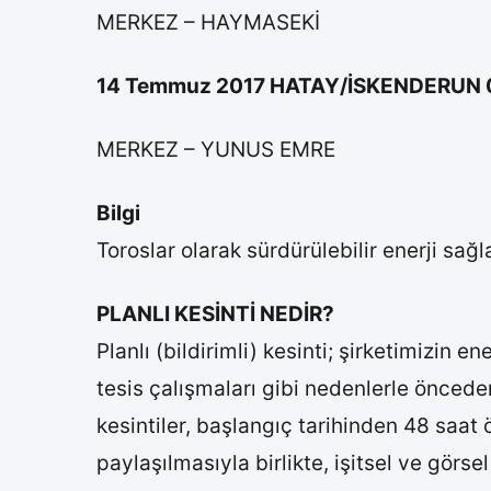
MERKEZ – HAYMASEKİ
14 Temmuz 2017 HATAY/İSKENDERUN 09:
MERKEZ – YUNUS EMRE
Bilgi
Toroslar olarak sürdürülebilir enerji sa
PLA​NLI KESİNTİ NEDİR?​​
Planlı (bildir​​​imli) kesinti; şirketimiz​
tesis çalışmaları gibi nedenlerle önc​eden
kesintiler, başlangıç tarihinden 48 saa
paylaşılmasıyla birlikte, işitsel ve görse