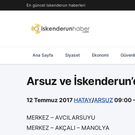
İçeriğe
En güncel iskenderun haberleri
geç
Ana Sayfa
Siyaset
Ekonomi
Güvenl
Arsuz ve İskenderun’
12 Temmuz 2017
HATAY
/
ARSUZ
09:00 –
MERKEZ – AVCILARSUYU
MERKEZ – AKÇALI – MANOLYA