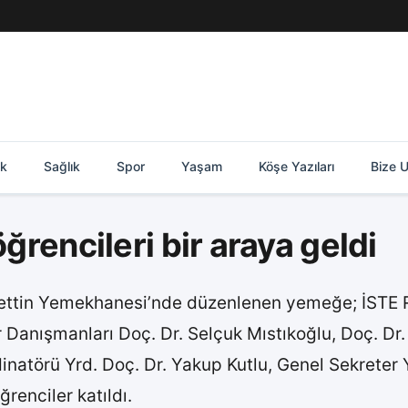
ik
Sağlık
Spor
Yaşam
Köşe Yazıları
Bize U
öğrencileri bir araya geldi
tin Yemekhanesi’nde düzenlenen yemeğe; İSTE Rek
r Danışmanları Doç. Dr. Selçuk Mıstıkoğlu, Doç. Dr.
rdinatörü Yrd. Doç. Dr. Yakup Kutlu, Genel Sekreter
renciler katıldı.