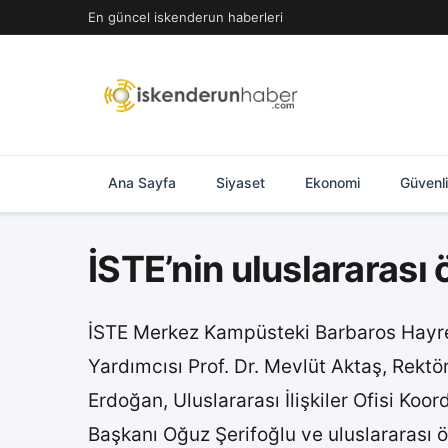
İçeriğe
En güncel iskenderun haberleri
geç
Ana Sayfa
Siyaset
Ekonomi
Güvenl
İSTE’nin uluslararası 
İSTE Merkez Kampüsteki Barbaros Hayret
Yardımcısı Prof. Dr. Mevlüt Aktaş, Rektö
Erdoğan, Uluslararası İlişkiler Ofisi Koo
Başkanı Oğuz Şerifoğlu ve uluslararası öğ