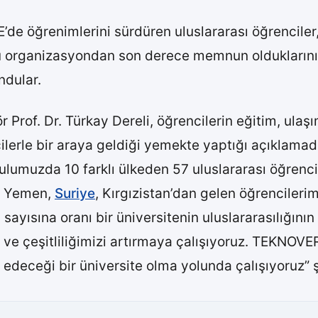
’de öğrenimlerini sürdüren uluslararası öğrenciler, 
, bu organizasyondan son derece memnun olduklarını
ndular.
rof. Dr. Türkay Dereli, öğrencilerin eğitim, ulaşım
encilerle bir araya geldiği yemekte yaptığı açıklam
lumuzda 10 farklı ülkeden 57 uluslararası öğrenc
k, Yemen,
Suriye
, Kırgızistan’dan gelen öğrencileri
 sayısına oranı bir üniversitenin uluslararasılığını
zı ve çeşitliliğimizi artırmaya çalışıyoruz. TEKNO
h edeceği bir üniversite olma yolunda çalışıyoruz” 