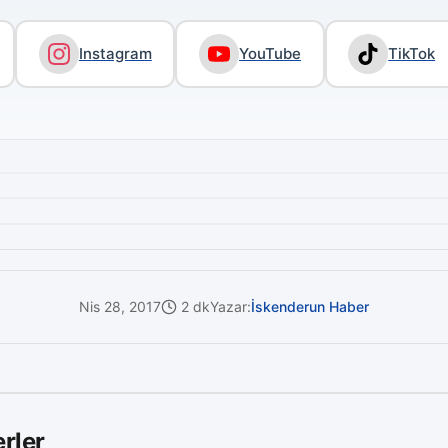
Instagram
YouTube
TikTok
Nis 28, 2017
2 dk
Yazar:
İskenderun Haber
rler