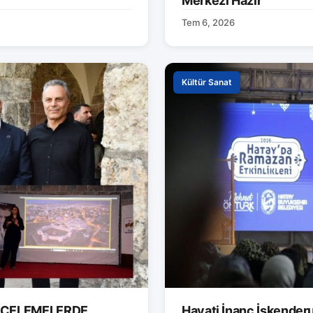
Merkezi Hazır
Tem 6, 2026
Kültür Sanat
İNCELEMELERDE
Hayati İnanç İskender