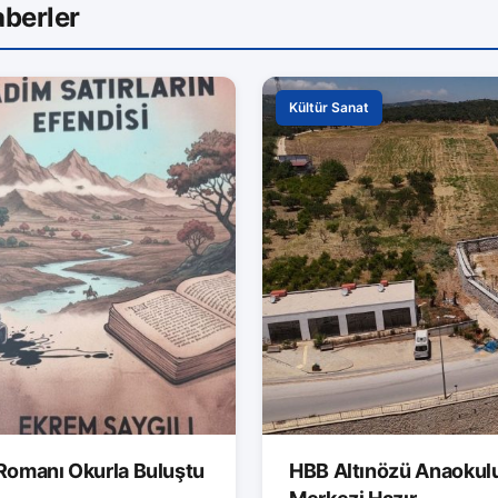
berler
Kültür Sanat
 Romanı Okurla Buluştu
HBB Altınözü Anaokulu