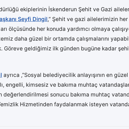
ürlüğü ekiplerinin İskenderun Şehit ve Gazi aileleri
aşkanı Seyfi Dingil
,” Şehit ve gazi ailelerimizin he
nları ölçüsünde her konuda yardımcı olmaya çalışıy
 temiz daha güzel bir ortamda çalışmalarını yapabi
. Göreve geldiğimiz ilk günden bugüne kadar şehit
l
ayrıca ,”Sosyal belediyecilik anlayışının en güzel
lı, engelli, kimsesiz ve bakıma muhtaç vatandaşlar
in değerlendirilmesi sonucu bakıma muhtaç vatanda
e Temizlik Hizmetinden faydalanmak isteyen vatanda