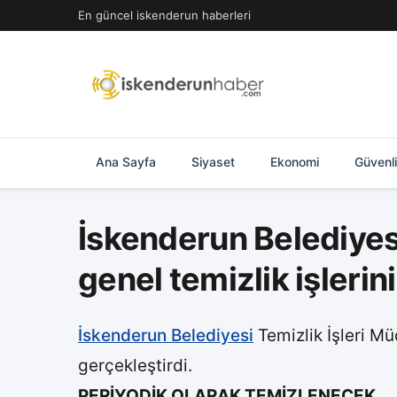
İçeriğe
En güncel iskenderun haberleri
geç
Ana Sayfa
Siyaset
Ekonomi
Güvenl
İskenderun Belediyesi
genel temizlik işlerin
İskenderun Belediyesi
Temizlik İşleri Mü
gerçekleştirdi.
PERİYODİK OLARAK TEMİZLENECEK