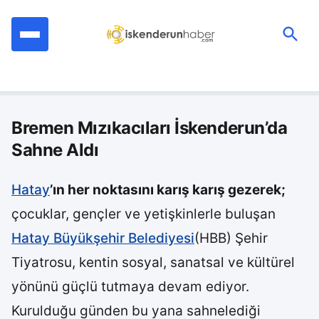
İçeriğe
geç
Ara:
Bremen Mızıkacıları İskenderun’da
Sahne Aldı
Hatay
’ın her noktasını karış karış gezerek;
çocuklar, gençler ve yetişkinlerle buluşan
Hatay Büyükşehir Belediyesi
(HBB) Şehir
Tiyatrosu, kentin sosyal, sanatsal ve kültürel
yönünü güçlü tutmaya devam ediyor.
Kurulduğu günden bu yana sahnelediği