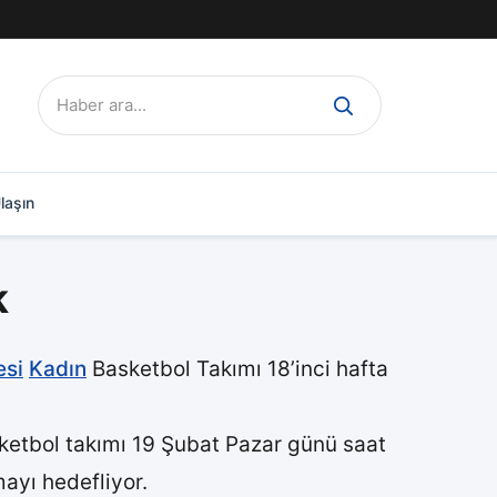
Ara:
laşın
k
esi
Kadın
Basketbol Takımı 18’inci hafta
sketbol takımı 19 Şubat Pazar günü saat
ayı hedefliyor.