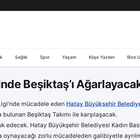
ik
Sağlık
Spor
Yaşam
Köşe Yazıları
Bize U
inde Beşiktaş’ı Ağarlayaca
 Ligi’nde mücadele eden
Hatay Büyükşehir Belediy
a bulunan Beşiktaş Takımı ile karşılaşacak.
onuk edecek. Hatay Büyükşehir Belediyesi Kadın Ba
 oynayacağı zorlu mücadeleden galibiyetle ayrılm