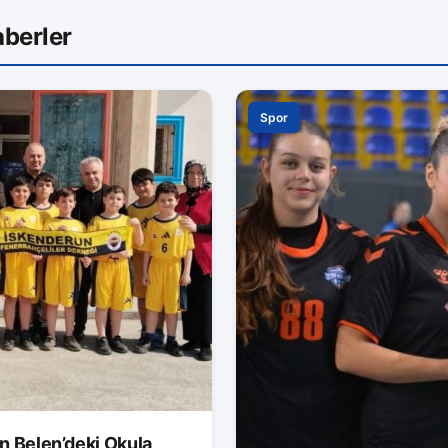
berler
Spor
n Belen’deki Okula