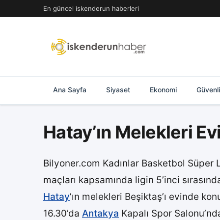
İçeriğe
En güncel iskenderun haberleri
geç
Ana Sayfa
Siyaset
Ekonomi
Güvenl
Hatay’ın Melekleri Ev
Bilyoner.com Kadınlar Basketbol Süper
maçları kapsamında ligin 5’inci sırasınd
Hatay
’ın melekleri Beşiktaş’ı evinde k
16.30’da
Antakya
Kapalı Spor Salonu’nda