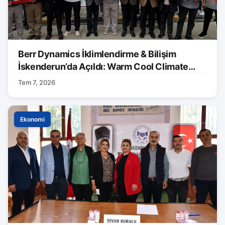
Berr Dynamics İklimlendirme & Bilişim
İskenderun’da Açıldı: Warm Cool Climate
Markası Tanıtıldı
Tem 7, 2026
Ekonomi