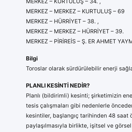
MERKEZ – KURTULUŞ – 34. ,
MERKEZ – MERKEZ – KURTULUŞ – 69
MERKEZ – HÜRRİYET – 38. ,
MERKEZ – MERKEZ – HÜRRİYET – 39.
MERKEZ – PİRİREİS – Ş. ER AHMET YA
Bilgi
Toroslar olarak sürdürülebilir enerji sa
​PLA​NLI KESİNTİ NEDİR?​​
Planlı (bildir​​​imli) kesinti; şirketimiz​
tesis çalışmaları gibi nedenlerle önc​eden
kesintiler, başlangıç tarihinden 48 saa
paylaşılmasıyla birlikte, işitsel ve görse