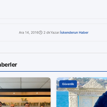
Ara 14, 2016
2 dk
Yazar:
İskenderun Haber
berler
Güvenlik