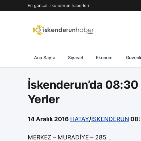
İçeriğe
En güncel iskenderun haberleri
geç
Ana Sayfa
Siyaset
Ekonomi
Güvenl
İskenderun’da 08:30 –
Yerler
14 Aralık 2016
HATAY
/
İSKENDERUN
08:3
MERKEZ – MURADİYE – 285. ,