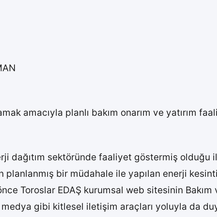
YMAN
ğlamak amacıyla planlı bakım onarım ve yatırım faal
​​in enerji dağıtım sektöründe faaliyet göstermiş olduğ
 planlanmış bir müdahale ile yapılan enerji kesintil
t önce Toroslar EDAŞ kurumsal web sitesinin Bakı
l medya gibi kitlesel iletişim araçları yoluyla da d