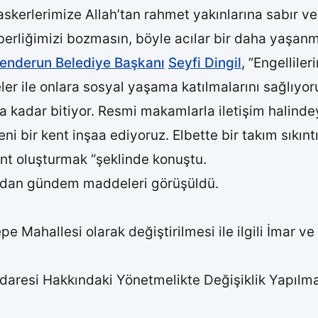
askerlerimize Allah’tan rahmet yakınlarına sabır ve
aberliğimizi bozmasın, böyle acılar bir daha yaşanm
kenderun Belediye Başkanı
Seyfi Dingil
, ”Engellile
er ile onlara sosyal yaşama katılmalarını sağlıyoru
ya kadar bitiyor. Resmi makamlarla iletişim halinde
ni bir kent inşaa ediyoruz. Elbette bir takım sıkıntıl
ent oluşturmak “şeklinde konuştu.
ndan gündem maddeleri görüşüldü.
e Mahallesi olarak değiştirilmesi ile ilgili İmar ve
daresi Hakkındaki Yönetmelikte Değişiklik Yapılmas