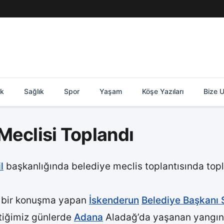
ik
Sağlık
Spor
Yaşam
Köşe Yazıları
Bize U
Meclisi Toplandı
l
başkanlığında belediye meclis toplantısında to
e bir konuşma yapan
İskenderun
Belediye Başkanı S
çtiğimiz günlerde
Adana
Aladağ’da yaşanan yangınd