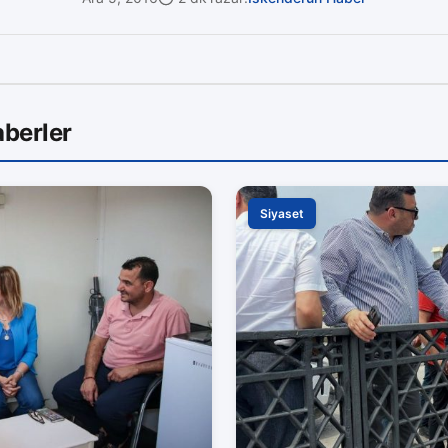
berler
Siyaset