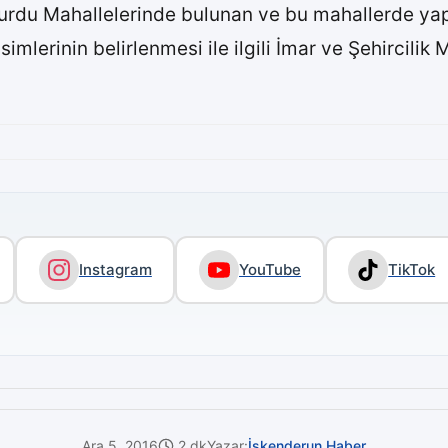
urdu Mahallelerinde bulunan ve bu mahallerde yapı
mlerinin belirlenmesi ile ilgili İmar ve Şehircilik M
Instagram
YouTube
TikTok
Ara 5, 2016
2 dk
Yazar:
İskenderun Haber