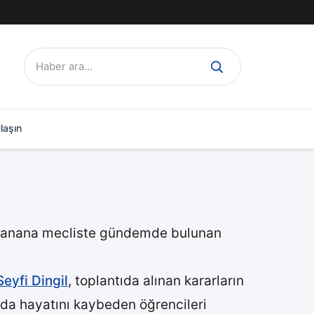
Ara:
laşın
planana mecliste gündemde bulunan
eyfi Dingil
, toplantıda alınan kararların
a hayatını kaybeden öğrencileri