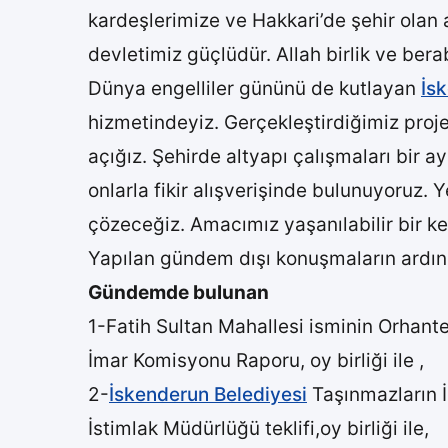
kardeşlerimize ve Hakkari’de şehir olan 
devletimiz güçlüdür. Allah birlik ve ber
Dünya engelliler gününü de kutlayan
İs
hizmetindeyiz. Gerçekleştirdiğimiz projel
açığız. Şehirde altyapı çalışmaları bir a
onlarla fikir alışverişinde bulunuyoruz. Ye
çözeceğiz. Amacımız yaşanılabilir bir k
Yapılan gündem dışı konuşmaların ardı
Gündemde bulunan
1-Fatih Sultan Mahallesi isminin Orhantep
İmar Komisyonu Raporu, oy birliği ile ,
2-
İskenderun Belediyesi
Taşınmazların İ
İstimlak Müdürlüğü teklifi,oy birliği ile,