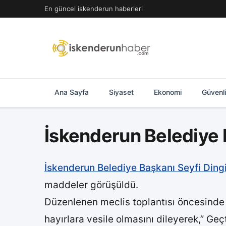
İçeriğe
En güncel iskenderun haberleri
geç
Ana Sayfa
Siyaset
Ekonomi
Güvenl
İskenderun Belediye 
İskenderun Belediye Başkanı Seyfi Dingi
maddeler görüşüldü.
Düzenlenen meclis toplantısı öncesind
hayırlara vesile olmasını dileyerek,” Ge