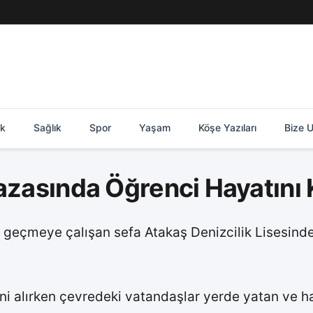
ik
Sağlık
Spor
Yaşam
Köşe Yazıları
Bize U
azasında Öğrenci Hayatını 
ya geçmeye çalışan sefa Atakaş Denizcilik Lisesin
ni alırken çevredeki vatandaşlar yerde yatan ve h