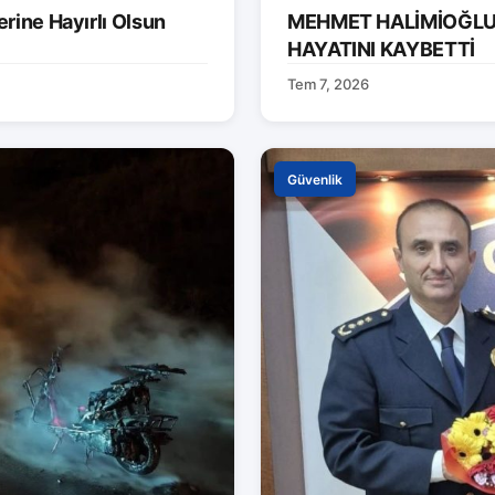
rine Hayırlı Olsun
MEHMET HALİMİOĞLU 
HAYATINI KAYBETTİ
Tem 7, 2026
Güvenlik