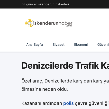
İçeriğe
En güncel iskenderun haberleri
geç
Ana Sayfa
Siyaset
Ekonomi
Güvenl
Denizcilerde Trafik K
Özel araç, Denizcilerde karşıdan karşı
ölmesine neden oldu.
Kazananı ardından
polis
çevre güvenliği