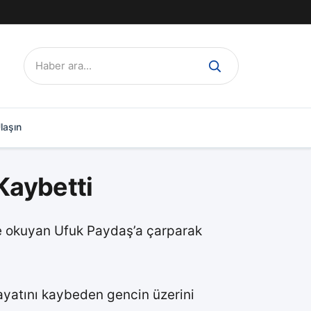
Ara:
laşın
Kaybetti
de okuyan Ufuk Paydaş’a çarparak
ayatını kaybeden gencin üzerini