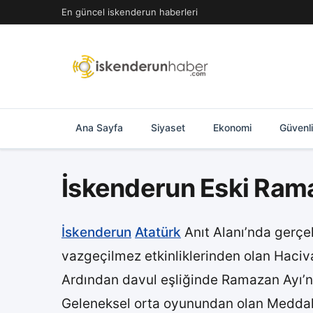
İçeriğe
En güncel iskenderun haberleri
geç
Ana Sayfa
Siyaset
Ekonomi
Güvenl
İskenderun Eski Rama
İskenderun
Atatürk
Anıt Alanı’nda gerçekl
vazgeçilmez etkinliklerinden olan Haciva
Ardından davul eşliğinde Ramazan Ayı’na 
Geleneksel orta oyunundan olan Meddah’ın 