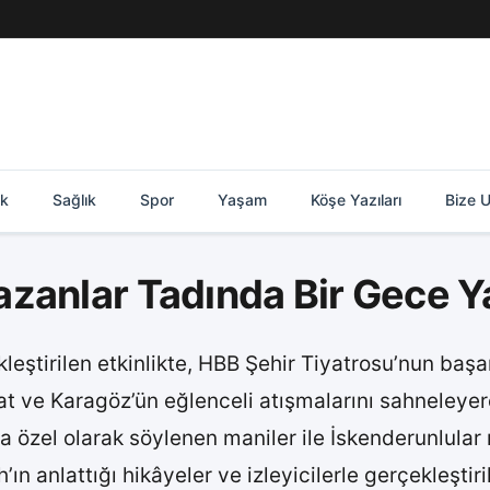
ik
Sağlık
Spor
Yaşam
Köşe Yazıları
Bize U
zanlar Tadında Bir Gece Y
eştirilen etkinlikte, HBB Şehir Tiyatrosu’nun başarı
t ve Karagöz’ün eğlenceli atışmalarını sahneleyer
özel olarak söylenen maniler ile İskenderunlular n
anlattığı hikâyeler ve izleyicilerle gerçekleştiril