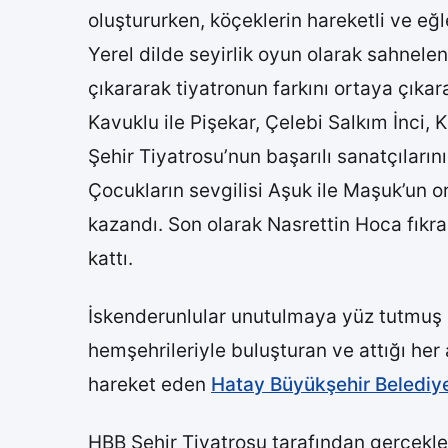
oluştururken, köçeklerin hareketli ve eğl
Yerel dilde seyirlik oyun olarak sahnelen
çıkararak tiyatronun farkını ortaya çıkar
Kavuklu ile Pişekar, Çelebi Salkım İnci, 
Şehir Tiyatrosu’nun başarılı sanatçılarını
Çocukların sevgilisi Aşuk ile Maşuk’un 
kazandı. Son olarak Nasrettin Hoca fıkr
kattı.
İskenderunlular unutulmaya yüz tutmuş e
hemşehrileriyle buluşturan ve attığı he
hareket eden
Hatay Büyükşehir Belediye
HBB Şehir Tiyatrosu tarafından gerçekle