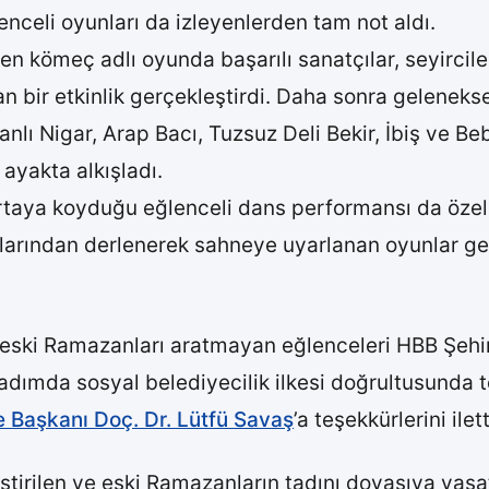
enceli oyunları da izleyenlerden tam not aldı.
en kömeç adlı oyunda başarılı sanatçılar, seyircile
an bir etkinlik gerçekleştirdi. Daha sonra geleneksel
Kanlı Nigar, Arap Bacı, Tuzsuz Deli Bekir, İbiş ve 
 ayakta alkışladı.
ortaya koyduğu eğlenceli dans performansı da özell
alarından derlenerek sahneye uyarlanan oyunlar ge
ski Ramazanları aratmayan eğlenceleri HBB Şehir T
r adımda sosyal belediyecilik ilkesi doğrultusunda
 Başkanı Doç. Dr. Lütfü Savaş
’a teşekkürlerini ilett
ştirilen ve eski Ramazanların tadını doyasıya yaşa