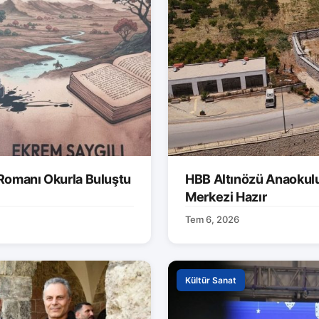
 Romanı Okurla Buluştu
HBB Altınözü Anaokulu
Merkezi Hazır
Tem 6, 2026
Kültür Sanat