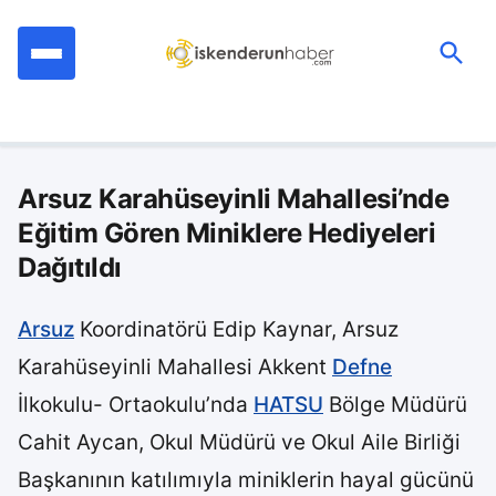
İçeriğe
geç
Ara:
Arsuz Karahüseyinli Mahallesi’nde
Eğitim Gören Miniklere Hediyeleri
Dağıtıldı
Arsuz
Koordinatörü Edip Kaynar, Arsuz
Karahüseyinli Mahallesi Akkent
Defne
İlkokulu- Ortaokulu’nda
HATSU
Bölge Müdürü
Cahit Aycan, Okul Müdürü ve Okul Aile Birliği
Başkanının katılımıyla miniklerin hayal gücünü