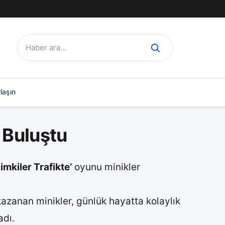
Ara:
laşın
 Buluştu
zimkiler Trafikte’
oyunu minikler
i kazanan minikler, günlük hayatta kolaylık
adı.