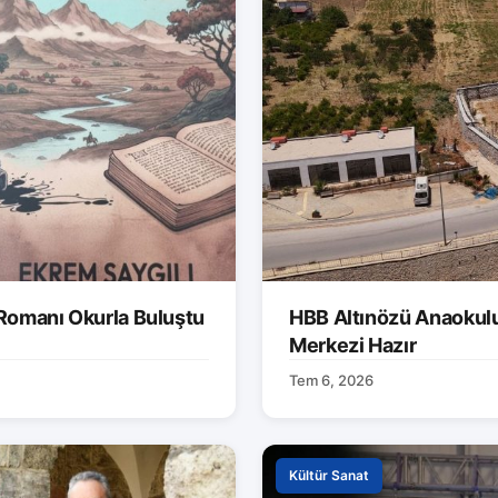
 Romanı Okurla Buluştu
HBB Altınözü Anaokulu
Merkezi Hazır
Tem 6, 2026
Kültür Sanat