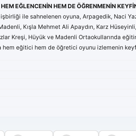
 HEM EĞLENCENİN HEM DE ÖĞRENMENİN KEYFİN
 işbirliği ile sahnelenen oyuna, Arpagedik, Naci Yaza
denli, Kışla Mehmet Ali Apaydın, Karz Hüseyinli, 
ızlar Kreşi, Hüyük ve Madenli Ortaokullarında eğit
la hem eğitici hem de öğretici oyunu izlemenin keyf