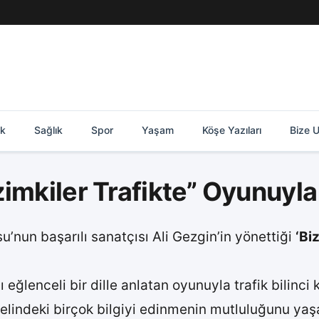
ik
Sağlık
Spor
Yaşam
Köşe Yazıları
Bize U
imkiler Trafikte” Oyunuyla
u’nun başarılı sanatçısı Ali Gezgin’in yönettiği
‘Bi
ı eğlenceli bir dille anlatan oyunuyla trafik bilinc
elindeki birçok bilgiyi edinmenin mutluluğunu yaş