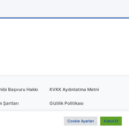
hibi Başvuru Hakkı
KVKK Aydınlatma Metni
m Şartları
Gizlilik Politikası
olitikası
KÜNYE
Cookie Ayarları
Kabul Et