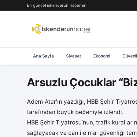
İçeriğe
En güncel iskenderun haberleri
geç
Ana Sayfa
Siyaset
Ekonomi
Güvenl
Arsuzlu Çocuklar “Biz
Adem Atar’ın yazdığı, HBB Şehir Tiyatros
tarafından büyük beğeniyle izlendi.
HBB Şehir Tiyatrosu’nun, trafik kuralların
sağlayacak ve can ile mal güvenliği tem