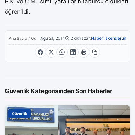
B.K. ve C.M. isimli yaralıların taburcu oldukları
öğrenildi.
Ağu 21, 2014
2 dk
Yazar:
Haber İskenderun
Ana Sayfa
/
Güvenlik
Güvenlik Kategorisinden Son Haberler
Güvenlik