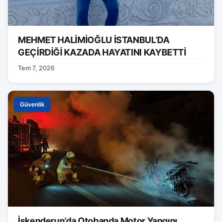
MEHMET HALİMİOĞLU İSTANBUL’DA
GEÇİRDİĞİ KAZADA HAYATINI KAYBETTİ
Tem 7, 2026
Güvenlik
İskenderun’da Otobanda Motor Yangını