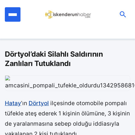
İçeriğe
geç
Ara:
Dörtyol’daki Silahlı Saldırının
Zanlıları Tutuklandı
Hatay
’ın
Dörtyol
ilçesinde otomobile pompalı
tüfekle ateş ederek 1 kişinin ölümüne, 3 kişinin
de yaralanmasına sebep olduğu iddiasıyla
yakalanan 2 kişi tutuklandı.