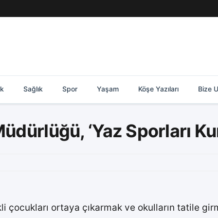
ik
Sağlık
Spor
Yaşam
Köşe Yazıları
Bize U
Müdürlüğü, ‘Yaz Sporları Kur
i çocukları ortaya çıkarmak ve okulların tatile girm