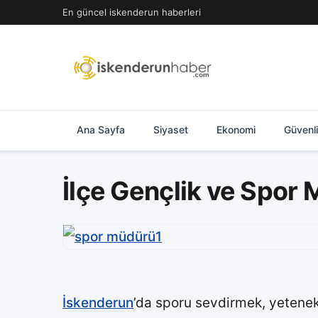
İçeriğe
En güncel iskenderun haberleri
geç
Ana Sayfa
Siyaset
Ekonomi
Güvenl
İlçe Gençlik ve Spor 
İskenderun
’da sporu sevdirmek, yetenekl