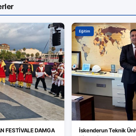
rler
Eğitim
AN FESTİVALE DAMGA
İskenderun Teknik Ünive