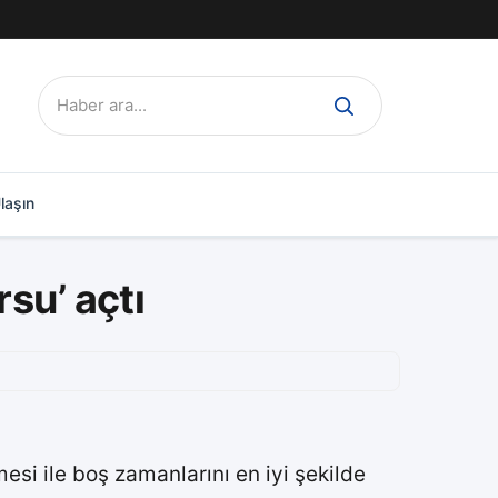
Ara:
laşın
su’ açtı
esi ile boş zamanlarını en iyi şekilde