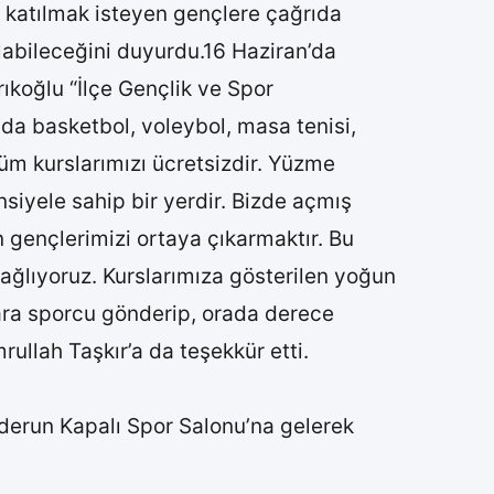
a katılmak isteyen gençlere çağrıda
labileceğini duyurdu.16 Haziran’da
rıkoğlu “İlçe Gençlik ve Spor
ında basketbol, voleybol, masa tenisi,
üm kurslarımızı ücretsizdir. Yüzme
nsiyele sahip bir yerdir. Bizde açmış
 gençlerimizi ortaya çıkarmaktır. Bu
 sağlıyoruz. Kurslarımıza gösterilen yoğun
lara sporcu gönderip, orada derece
ullah Taşkır’a da teşekkür etti.
nderun Kapalı Spor Salonu’na gelerek