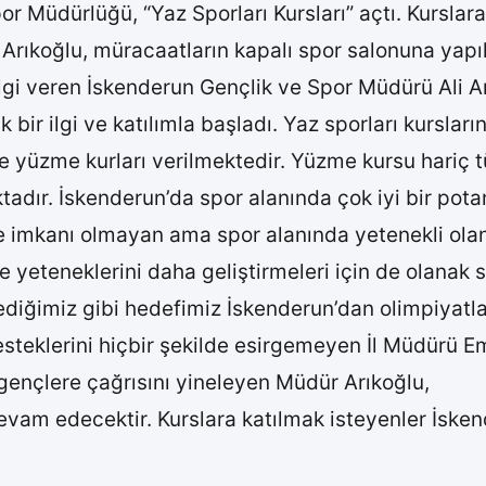
r Müdürlüğü, “Yaz Sporları Kursları” açtı. Kurslar
 Arıkoğlu, müracaatların kapalı spor salonuna yapı
 bilgi veren İskenderun Gençlik ve Spor Müdürü Ali A
bir ilgi ve katılımla başladı. Yaz sporları kurslar
e yüzme kurları verilmektedir. Yüzme kursu hariç t
tadır. İskenderun’da spor alanında çok iyi bir pota
le imkanı olmayan ama spor alanında yetenekli olan
 ve yeteneklerini daha geliştirmeleri için de olanak
lediğimiz gibi hedefimiz İskenderun’dan olimpiyat
eklerini hiçbir şekilde esirgemeyen İl Müdürü Emr
 gençlere çağrısını yineleyen Müdür Arıkoğlu,
devam edecektir. Kurslara katılmak isteyenler İske