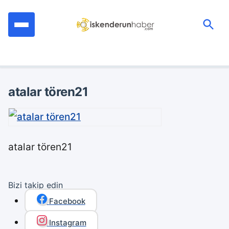
İçeriğe
geç
Ara:
atalar tören21
atalar tören21
Bizi takip edin
Facebook
Instagram