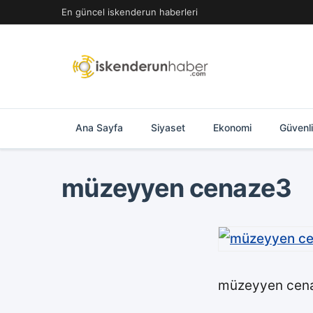
İçeriğe
En güncel iskenderun haberleri
geç
Ana Sayfa
Siyaset
Ekonomi
Güvenl
müzeyyen cenaze3
müzeyyen cen