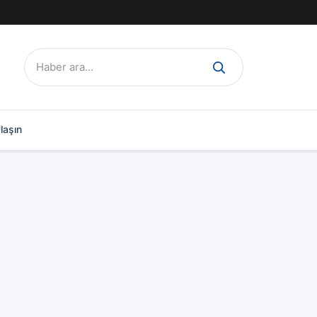
Ara:
laşın