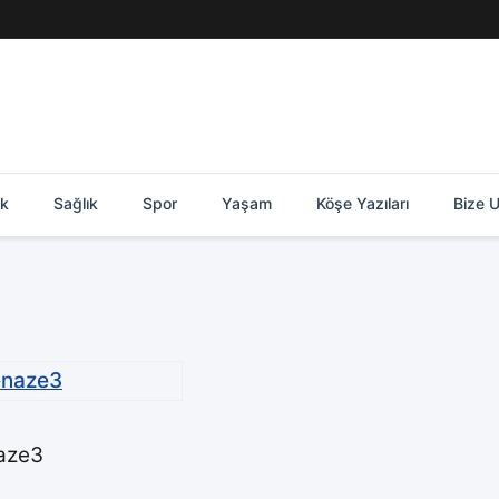
ik
Sağlık
Spor
Yaşam
Köşe Yazıları
Bize U
aze3