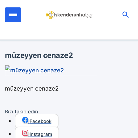
İçeriğe
geç
Ara:
müzeyyen cenaze2
müzeyyen cenaze2
Bizi takip edin
Facebook
Instagram