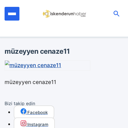
İçeriğe
geç
Ara:
müzeyyen cenaze11
müzeyyen cenaze11
Bizi takip edin
Facebook
Instagram