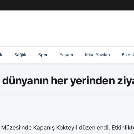
ik
Sağlık
Spor
Yaşam
Köşe Yazıları
Bize U
 dünyanın her yerinden ziya
i Müzesi’nde Kapanış Kokteyli düzenlendi. Etkinlikt