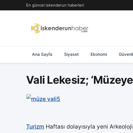
İçeriğe
En güncel iskenderun haberleri
geç
Ana Sayfa
Siyaset
Ekonomi
Güvenl
Vali Lekesiz; ‘Müzeye
Turizm
Haftası dolayısıyla yeni Arkeoloj