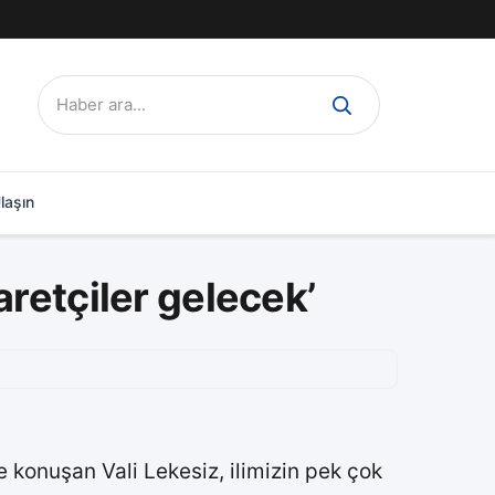
Ara:
laşın
retçiler gelecek’
e konuşan Vali Lekesiz, ilimizin pek çok