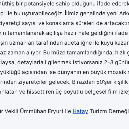
müthiş bir potansiyele sahip olduğunu ifade edere
çi ile buluşturabileceğiz. İlimiz genelinde yeni Ar
 ziyaretçi sayısı ve konaklama süreleri de artacaktır
in tamamlanarak açılışa hazır hale geldiğini ifade 
işin uzmanları tarafından adeta iğne ile kuyu kazar
biraz zaman alıyor. Bu müze tamamlandığında; hızlı
azlaysa, detaylarla ilgilenmek istiyorsanız 2-3 gün
üyüklüğü açısından ise dünyanın en büyük mozaik
rinden ziyaretçiler gelecek. Birazdan 50’şer kişili
latan ve hissettiren üç boyutlu belgesel film izle
dür Vekili Ümmühan Eryurt ile
Hatay
Turizm Derneği 