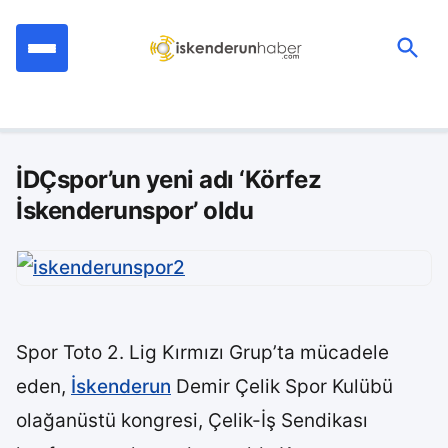
İçeriğe
geç
Ara:
İDÇspor’un yeni adı ‘Körfez
İskenderunspor’ oldu
Spor Toto 2. Lig Kırmızı Grup’ta mücadele
eden,
İskenderun
Demir Çelik Spor Kulübü
olağanüstü kongresi, Çelik-İş Sendikası