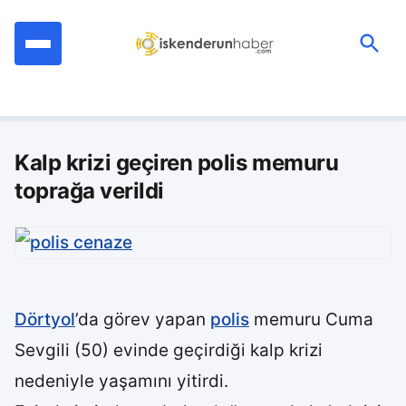
İçeriğe
geç
Ara:
Kalp krizi geçiren polis memuru
toprağa verildi
Dörtyol
’da görev yapan
polis
memuru Cuma
Sevgili (50) evinde geçirdiği kalp krizi
nedeniyle yaşamını yitirdi.