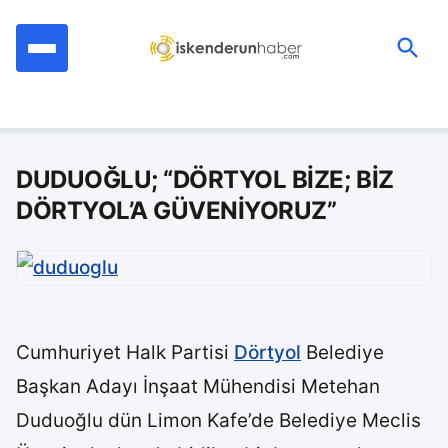
İçeriğe
geç
Ara:
DUDUOĞLU; “DÖRTYOL BİZE; BİZ
DÖRTYOL’A GÜVENİYORUZ”
Cumhuriyet Halk Partisi
Dörtyol
Belediye
Başkan Adayı İnşaat Mühendisi Metehan
Duduoğlu dün Limon Kafe’de Belediye Meclis