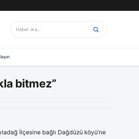
Ara:
laşın
kla bitmez”
yladağ İlçesine bağlı Dağdüzü köyü’ne