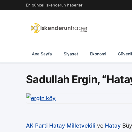
İçeriğe
En güncel iskenderun haberleri
geç
Ana Sayfa
Siyaset
Ekonomi
Güvenl
Sadullah Ergin, “Hata
AK Parti
Hatay Milletvekili
ve
Hatay
Büy