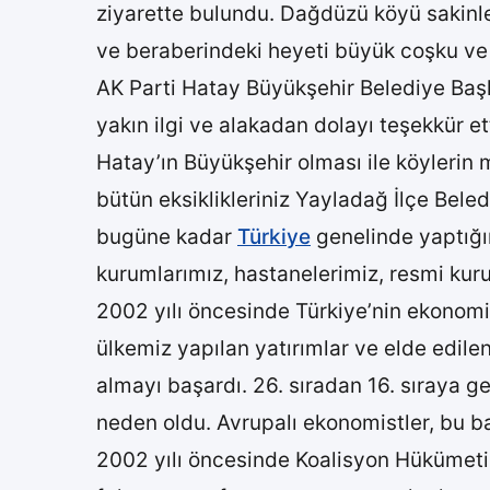
ziyarette bulundu. Dağdüzü köyü sakinle
ve beraberindeki heyeti büyük coşku ve 
AK Parti Hatay Büyükşehir Belediye Başk
yakın ilgi ve alakadan dolayı teşekkür ett
Hatay’ın Büyükşehir olması ile köylerin
bütün eksiklikleriniz Yayladağ İlçe Bele
bugüne kadar
Türkiye
genelinde yaptığım
kurumlarımız, hastanelerimiz, resmi kuru
2002 yılı öncesinde Türkiye’nin ekonomik 
ülkemiz yapılan yatırımlar ve elde edile
almayı başardı. 26. sıradan 16. sıraya g
neden oldu. Avrupalı ekonomistler, bu baş
2002 yılı öncesinde Koalisyon Hükümeti 