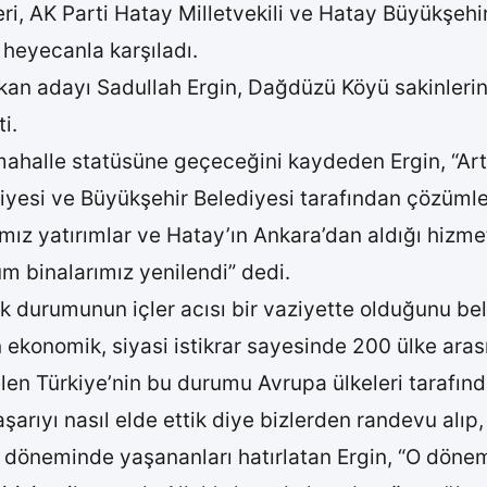
ri, AK Parti Hatay Milletvekili ve Hatay Büyükşeh
heyecanla karşıladı.
an adayı Sadullah Ergin, Dağdüzü Köyü sakinlerini
i.
 mahalle statüsüne geçeceğini kaydeden Ergin, “Art
diyesi ve Büyükşehir Belediyesi tarafından çözümle
ız yatırımlar ve Hatay’ın Ankara’dan aldığı hizme
m binalarımız yenilendi” dedi.
durumunun içler acısı bir vaziyette olduğunu belirt
n ekonomik, siyasi istikrar sayesinde 200 ülke aras
elen Türkiye’nin bu durumu Avrupa ülkeleri tarafın
arıyı nasıl elde ettik diye bizlerden randevu alıp,
döneminde yaşananları hatırlatan Ergin, “O dönem