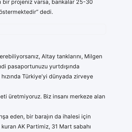
m bir projeniz varsa, bankalar 25-30
göstermektedir” dedi.
ebiliyorsanız, Altay tanklarını, Milgen
kendi pasaportunuzu yurtdışında
 hızında Türkiye’yi dünyada zirveye
seti üretmiyoruz. Biz insanı merkeze alan
nşa eden, bir barajın da ihalesi için
i kuran AK Partimiz, 31 Mart sabahı