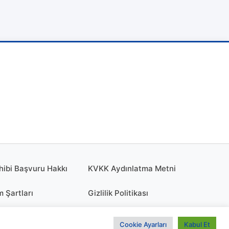
hibi Başvuru Hakkı
KVKK Aydınlatma Metni
m Şartları
Gizlilik Politikası
olitikası
KÜNYE
Cookie Ayarları
Kabul Et