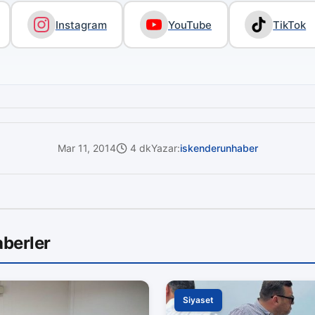
Instagram
YouTube
TikTok
Mar 11, 2014
4 dk
Yazar:
iskenderunhaber
berler
Siyaset