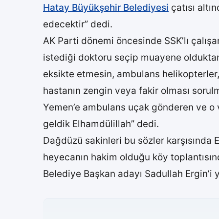
Hatay Büyükşehir Belediyesi
çatısı altı
edecektir” dedi.
AK Parti dönemi öncesinde SSK’lı çalışan
istediği doktoru seçip muayene olduktan 
eksikte etmesin, ambulans helikopterler
hastanın zengin veya fakir olması sorulma
Yemen’e ambulans uçak gönderen ve o vat
geldik Elhamdülillah” dedi.
Dağdüzü sakinleri bu sözler karşısında E
heyecanın hakim olduğu köy toplantısınd
Belediye Başkan adayı Sadullah Ergin’i y