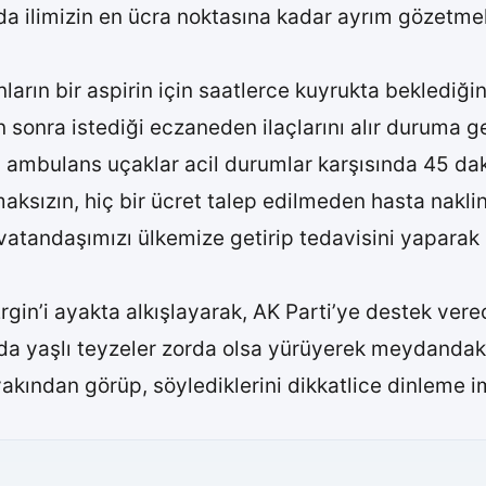
nda ilimizin en ücra noktasına kadar ayrım gözet
ların bir aspirin için saatlerce kuyrukta beklediği
sonra istediği eczaneden ilaçlarını alır duruma gel
, ambulans uçaklar acil durumlar karşısında 45 dak
ksızın, hiç bir ücret talep edilmeden hasta naklini
andaşımızı ülkemize getirip tedavisini yaparak s
rgin’i ayakta alkışlayarak, AK Parti’ye destek vere
a yaşlı teyzeler zorda olsa yürüyerek meydandaki 
akından görüp, söylediklerini dikkatlice dinleme i