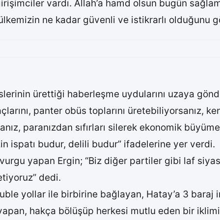
irişimciler vardı. Allah’a hamd olsun bugün sağla
 ülkemizin ne kadar güvenli ve istikrarlı olduğunu 
erinin ürettiği haberleşme uydularını uzaya gönder
çlarını, panter obüs toplarını üretebiliyorsanız, 
nız, paranızdan sıfırları silerek ekonomik büyüme
in ispatı budur, delili budur” ifadelerine yer verdi.
urgu yapan Ergin; “Biz diğer partiler gibi laf siya
tiyoruz” dedi.
uble yollar ile birbirine bağlayan, Hatay’a 3 baraj i
yapan, hakça bölüşüp herkesi mutlu eden bir iklim