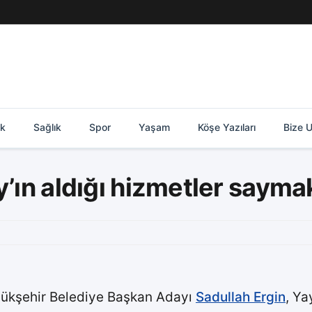
ik
Sağlık
Spor
Yaşam
Köşe Yazıları
Bize U
y’ın aldığı hizmetler sayma
ükşehir Belediye Başkan Adayı
Sadullah Ergin
, Ya