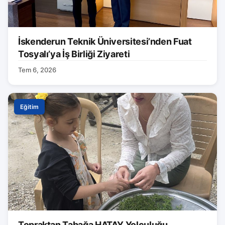
İskenderun Teknik Üniversitesi’nden Fuat
Tosyalı’ya İş Birliği Ziyareti
Tem 6, 2026
Eğitim
Topraktan Tabağa HATAY Yolculuğu