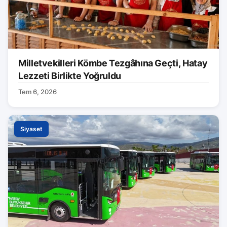
Milletvekilleri Kömbe Tezgâhına Geçti, Hatay
Lezzeti Birlikte Yoğruldu
Tem 6, 2026
Siyaset